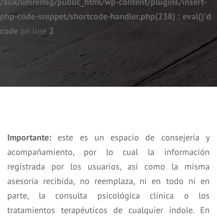
/aux/uniremig/public_html/wp-content/plugins/insert-
php-code-snippet/shortcode-handler.php(238) : eval()'d
code
on line
2
Importante:
este es un espacio de consejería y
acompañamiento, por lo cual la información
registrada por los usuarios, así como la misma
asesoría recibida, no reemplaza, ni en todo ni en
parte, la consulta psicológica clínica o los
tratamientos terapéuticos de cualquier índole. En