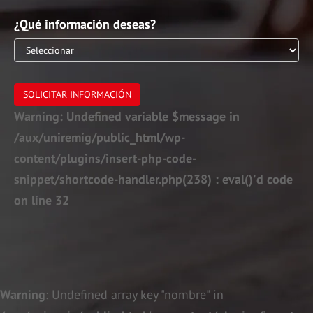
¿Qué información deseas?
SOLICITAR INFORMACIÓN
Warning
: Undefined variable $message in
/aux/uniremig/public_html/wp-
content/plugins/insert-php-code-
snippet/shortcode-handler.php(238) : eval()'d code
on line
32
Warning
: Undefined array key "nombre" in