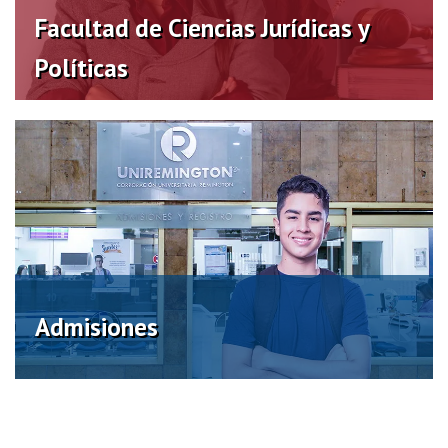
Virtual
Facultad de Ciencias Jurídicas y
Políticas
Admisiones
Calendario académico
Convenios – Bienestar
Admisiones