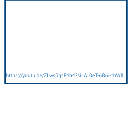
https://youtu.be/ZLws0qsF4h4?si=A_0eT-6B6i-thWJL