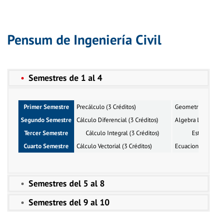
Pensum de Ingeniería Civil
Semestres de 1 al 4
Primer Semestre
Precálculo (3 Créditos)
Geometría (3 Cr
Segundo Semestre
Cálculo Diferencial (3 Créditos)
Algebra Lineal (
Tercer Semestre
Cálculo Integral (3 Créditos)
Estadístic
Cuarto Semestre
Cálculo Vectorial (3 Créditos)
Ecuaciones Difer
Semestres del 5 al 8
Semestres del 9 al 10