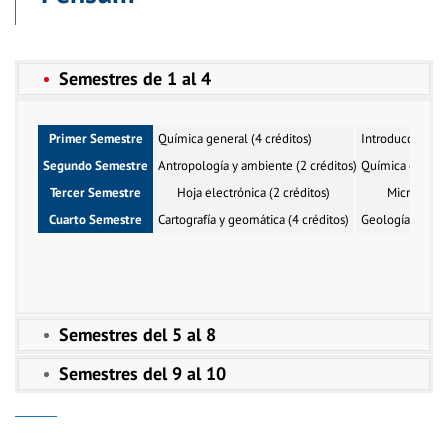
Semestres de 1 al 4
Primer Semestre
Química general (4 créditos)
Introducción a l
Segundo Semestre
Antropología y ambiente (2 créditos)
Química orgánic
Tercer Semestre
Hoja electrónica (2 créditos)
Microbiolog
Cuarto Semestre
Cartografía y geomática (4 créditos)
Geología y suelo
Semestres del 5 al 8
Semestres del 9 al 10