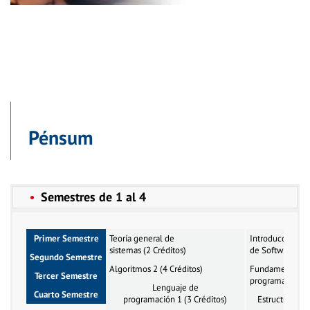
Pénsum
Semestres de 1 al 4
Primer Semestre
Teoría general de
Introducción al
sistemas (2 Créditos)
de Software (3 
Segundo Semestre
Algoritmos 2 (4 Créditos)
Fundamentos d
Tercer Semestre
programación (3
Lenguaje de
Cuarto Semestre
programación 1 (3 Créditos)
Estructura de 