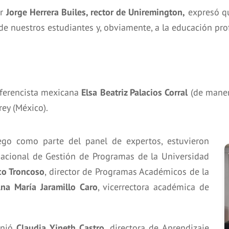
or
Jorge Herrera Builes, rector de Uniremington,
expresó que
e nuestros estudiantes y, obviamente, a la educación pro
nferencista mexicana
Elsa Beatriz Palacios Corral
(de manera
ey (México).
uego como parte del panel de expertos, estuvieron
 nacional de Gestión de Programas de la Universidad
co Troncoso
, director de Programas Académicos de la
na María Jaramillo Caro
, vicerrectora académica de
unió
Claudia Yineth Castro
, directora de Aprendizaje