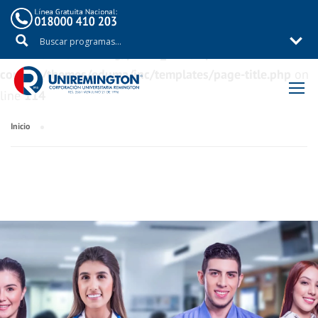
Warning
: Trying to access array offset on value of type
bool in
/aux/uniremig/public_html/wp-
content/themes/eduma/inc/templates/page-title.php
on
line
114
Inicio