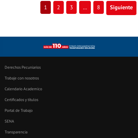
1
2
3
…
8
Siguiente
Derechos Pecuniarios
Trabaje con nosotros
Calendario Academico
Certificados y títulos
Portal de Trabajo
SENA
Transparencia