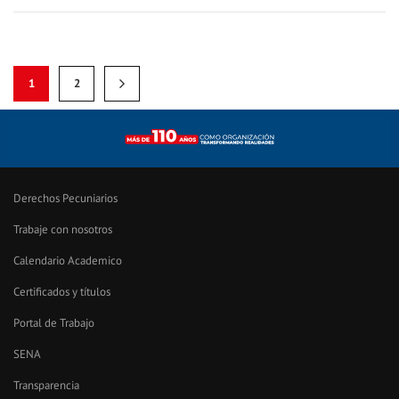
1
2
Derechos Pecuniarios
Trabaje con nosotros
Calendario Academico
Certificados y títulos
Portal de Trabajo
SENA
Transparencia