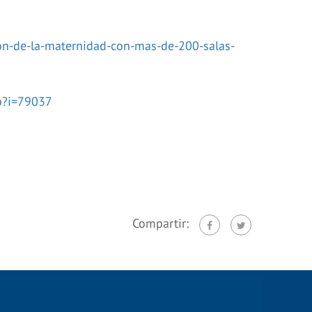
cion-de-la-maternidad-con-mas-de-200-salas-
p?i=79037
Compartir: