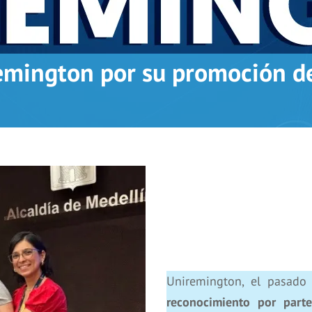
mington por su promoción de
Uniremington, el pasado
reconocimiento por par