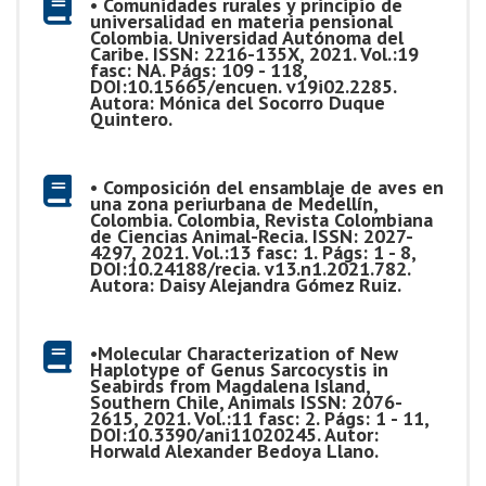
• Comunidades rurales y principio de
universalidad en materia pensional
Colombia. Universidad Autónoma del
Caribe. ISSN: 2216-135X, 2021. Vol.:19
fasc: NA. Págs: 109 - 118,
DOI:10.15665/encuen. v19i02.2285.
Autora: Mónica del Socorro Duque
Quintero.
• Composición del ensamblaje de aves en
una zona periurbana de Medellín,
Colombia. Colombia, Revista Colombiana
de Ciencias Animal-Recia. ISSN: 2027-
4297, 2021. Vol.:13 fasc: 1. Págs: 1 - 8,
DOI:10.24188/recia. v13.n1.2021.782.
Autora: Daisy Alejandra Gómez Ruiz.
•Molecular Characterization of New
Haplotype of Genus Sarcocystis in
Seabirds from Magdalena Island,
Southern Chile, Animals ISSN: 2076-
2615, 2021. Vol.:11 fasc: 2. Págs: 1 - 11,
DOI:10.3390/ani11020245. Autor:
Horwald Alexander Bedoya Llano.