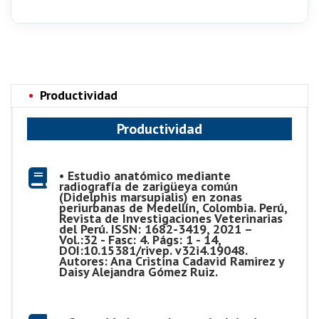
Productividad
Productividad
• Estudio anatómico mediante
radiografía de zarigüeya común
(Didelphis marsupialis) en zonas
periurbanas de Medellín, Colombia. Perú,
Revista de Investigaciones Veterinarias
del Perú. ISSN: 1682-3419, 2021 –
Vol.:32 - Fasc: 4. Págs: 1 - 14,
DOI:10.15381/rivep. v32i4.19048.
Autores: Ana Cristina Cadavid Ramirez y
Daisy Alejandra Gómez Ruiz.