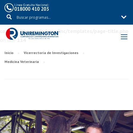
Warning
: Trying to access array offset on value of type
bool in
/aux/uniremig/public_html/wp-
content/themes/eduma/inc/templates/page-title.php
on line
114
Inicio
Vicerrectoría de Investigaciones
Medicina Veterinaria