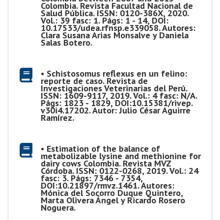
Colombia. Revista Facultad Nacional de
Salud Pública. ISSN: 0120-386X, 2020.
Vol.: 39 fasc: 1. Págs: 1 - 14, DOI:
10.17533/udea.rfnsp.e339058. Autores:
Clara Susana Arias Monsalve y Daniela
Salas Botero.
• Schistosomus reflexus en un felino:
reporte de caso. Revista de
Investigaciones Veterinarias del Perú.
ISSN: 1609-9117, 2019. Vol.: 4 fasc: N/A.
Págs: 1823 - 1829, DOI:10.15381/rivep.
v30i4.17202. Autor: Julio César Aguirre
Ramírez.
• Estimation of the balance of
metabolizable lysine and methionine for
dairy cows Colombia. Revista MVZ
Córdoba. ISSN: 0122-0268, 2019. Vol.: 24
fasc: 3. Págs: 7346 - 7354,
DOI:10.21897/rmvz.1461. Autores:
Mónica del Socorro Duque Quintero,
Marta Olivera Ángel y Ricardo Rosero
Noguera.