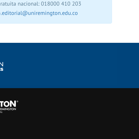
gratuita nacional: 018000 410 203
.editorial@uniremington.edu.co