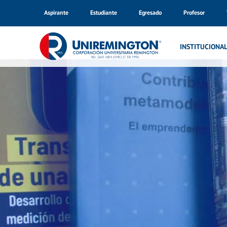
Aspirante
Estudiante
Egresado
Profesor
Inicio
Fondo Editorial Remington – FER
INSTITUCIONA