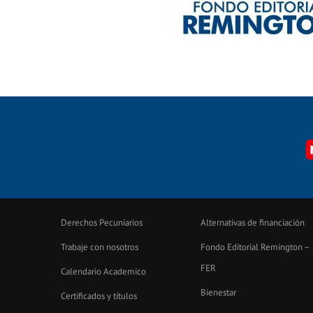
Derechos Pecuniarios
Alternativas de financiación
Trabaje con nosotros
Fondo Editorial Remington –
FER
Calendario Academico
Bienestar
Certificados y títulos