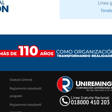
Línea 
fondo
Estatuto General
Reglamento estudiantil
posgrado
Reglamento estudiantil