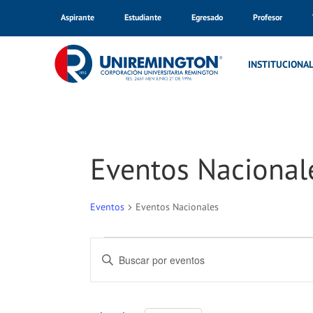
Aspirante
Estudiante
Egresado
Profesor
INSTITUCIONA
Eventos Nacional
Eventos
Eventos Nacionales
Eventos
Navegación
Introduce
la
de
palabra