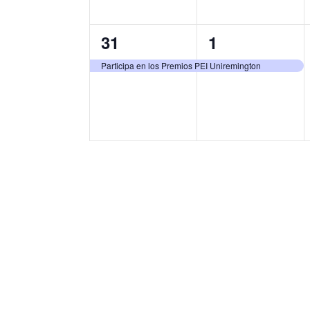
1
1
31
1
evento,
evento,
Participa en los Premios PEI Uniremington