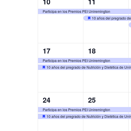
1
2
10
11
evento,
eventos,
Participa en los Premios PEI Uniremington
10 años del pregrado de 
Destacado
2
2
17
18
eventos,
eventos,
Participa en los Premios PEI Uniremington
10 años del pregrado de Nutrición y Dietética de Un
Destacado
2
2
24
25
eventos,
eventos,
Participa en los Premios PEI Uniremington
10 años del pregrado de Nutrición y Dietética de Un
Destacado