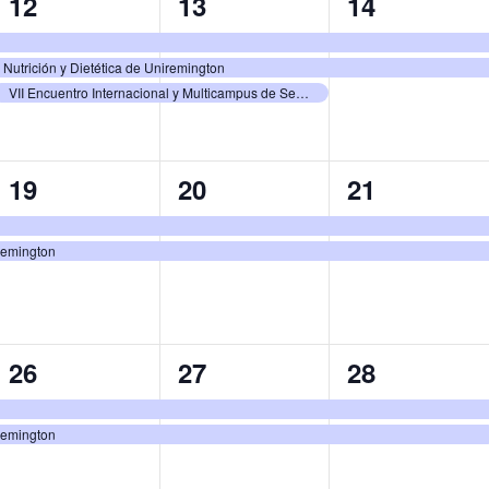
3
3
2
12
13
14
eventos,
eventos,
eventos,
Nutrición y Dietética de Uniremington
VII Encuentro Internacional y Multicampus de Semilleros de Investigación
2
2
2
19
20
21
eventos,
eventos,
eventos,
iremington
2
2
2
26
27
28
eventos,
eventos,
eventos,
iremington