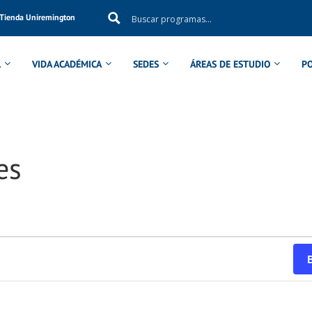
Tienda Uniremington
L
VIDA ACADÉMICA
SEDES
ÁREAS DE ESTUDIO
P
es