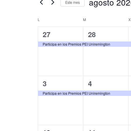
búsqueda
agosto 202
clave.
Este mes
y
Busca
Selecciona
Eventos
L
LUNES
M
MARTES
X
la
Calendario
vistas
para
fecha.
1
1
27
28
de
de
la
evento,
evento,
Participa en los Premios PEI Uniremington
palabra
Eventos
Eventos
clave.
1
1
3
4
evento,
evento,
Participa en los Premios PEI Uniremington