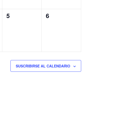
0
0
5
6
eventos,
eventos,
SUSCRIBIRSE AL CALENDARIO