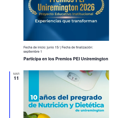
vistas
de
Eventos
junio 15
/
septiembre 1
Participa en los Premios PEI Uniremington
MAR
11