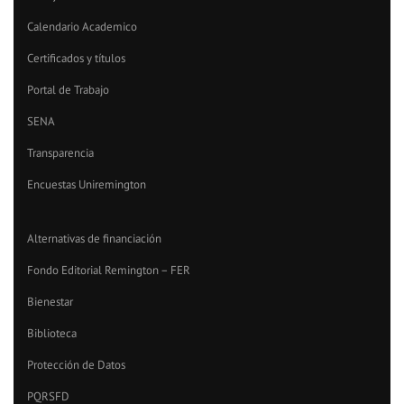
Calendario Academico
Certificados y títulos
Portal de Trabajo
SENA
Transparencia
Encuestas Uniremington
Alternativas de financiación
Fondo Editorial Remington – FER
Bienestar
Biblioteca
Protección de Datos
PQRSFD