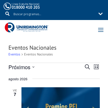
Eventos Nacionales
Eventos
Eventos Nacionales
Próximos
Eventos
Navegac
Naveg
BUSCAR
LISTA
Selecciona
de
de
agosto 2026
la
vistas
búsqued
fecha.
de
VIE
7
Event
y