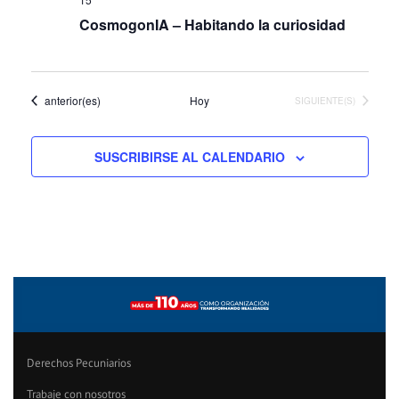
CosmogonIA – Habitando la curiosidad
Eventos
anterior(es)
Hoy
EVENTOS
SIGUIENTE(S)
SUSCRIBIRSE AL CALENDARIO
Derechos Pecuniarios
Trabaje con nosotros