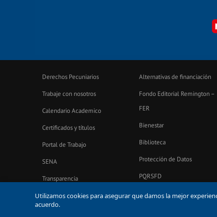
Derechos Pecuniarios
Alternativas de financiación
Trabaje con nosotros
Fondo Editorial Remington –
FER
Calendario Academico
Bienestar
Certificados y títulos
Biblioteca
Portal de Trabajo
Protección de Datos
SENA
PQRSFD
Transparencia
notificacionesjudiciales@un
Encuestas Uniremington
Utilizamos cookies para asegurar que damos la mejor experiencia
acuerdo.
© Corporación Universitaria Remington 2026