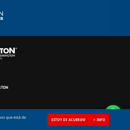
GTON
mos que está de
ESTOY DE ACUERDO
+ INFO