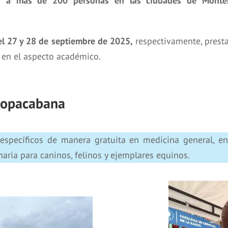
ó a más de 200 personas en las ciudades de Monterí
 el 27 y 28 de septiembre de 2025,
respectivamente, prestan
 en el aspecto académico.
Copacabana
específicos de manera gratuita en medicina general, en
naria para caninos, felinos y ejemplares equinos.