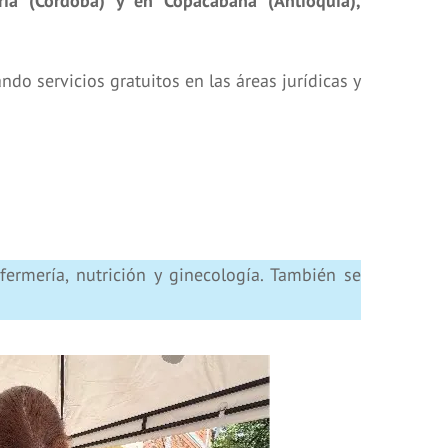
a (Córdoba) y en Copacabana (Antioquia),
do servicios gratuitos en las áreas jurídicas y
fermería, nutrición y ginecología. También se