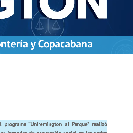
ontería y Copacabana
l programa “Uniremington al Parque” realizó
os jornadas de proyección social en las sedes