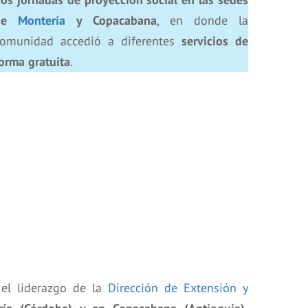
de
Montería
y Copacabana
, en donde la
comunidad accedió a diferentes
servicios de
orma gratuita
.
 el liderazgo de la
Dirección de Extensión y