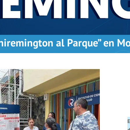
Uniremington al Parque” en M
E
d