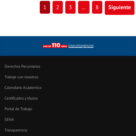
1
2
3
…
8
Siguiente
Derechos Pecuniarios
Trabaje con nosotros
Calendario Academico
Certificados y títulos
Portal de Trabajo
SENA
Transparencia