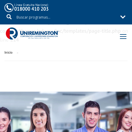
Warning
: Trying to access array offset on value of type
bool in
/aux/uniremig/public_html/wp-
content/themes/eduma/inc/templates/page-title.php
on
line
114
Inicio