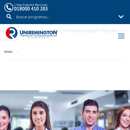
Warning
: Trying to access array offset on value of type
bool in
/aux/uniremig/public_html/wp-
content/themes/eduma/inc/templates/page-title.php
on
line
114
Inicio