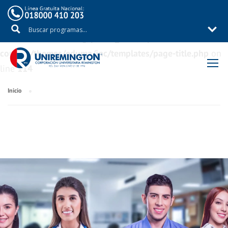
Warning
: Trying to access array offset on value of type
bool in
/aux/uniremig/public_html/wp-
content/themes/eduma/inc/templates/page-title.php
on
line
114
Inicio