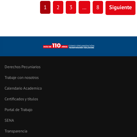
1
2
3
…
8
Siguiente
Derechos Pecuniarios
Trabaje con nosotros
Calendario Academico
Certificados y títulos
Portal de Trabajo
SENA
Transparencia