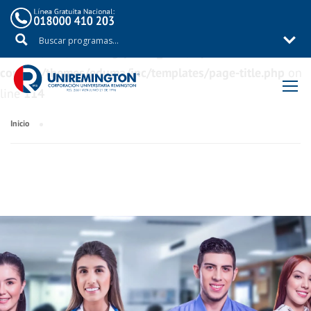
Warning
: Trying to access array offset on value of type
bool in
/aux/uniremig/public_html/wp-
content/themes/eduma/inc/templates/page-title.php
on
line
114
Inicio