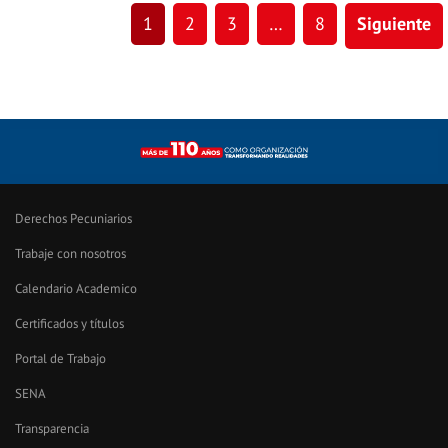
1
2
3
…
8
Siguiente
Derechos Pecuniarios
Trabaje con nosotros
Calendario Academico
Certificados y títulos
Portal de Trabajo
SENA
Transparencia