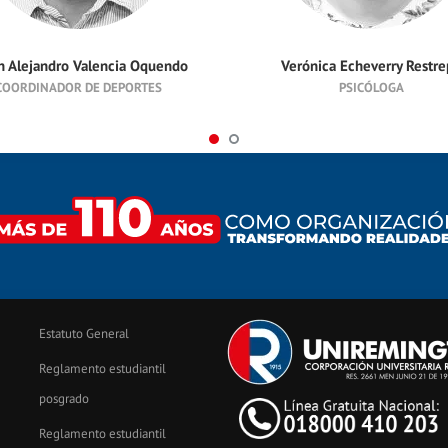
n Alejandro Valencia Oquendo
Verónica Echeverry Restr
COORDINADOR DE DEPORTES
PSICÓLOGA
Estatuto General
Reglamento estudiantil
posgrado
Reglamento estudiantil