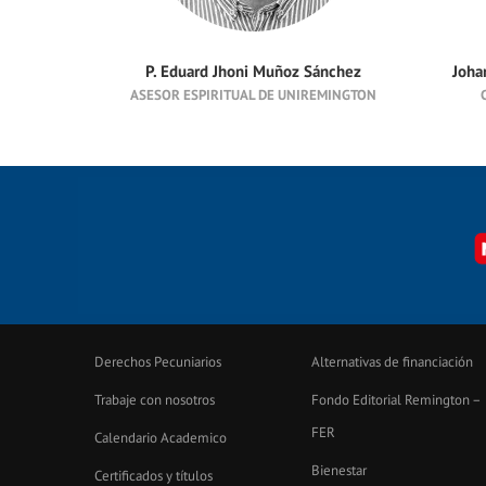
P. Eduard Jhoni Muñoz Sánchez
Joha
ASESOR ESPIRITUAL DE UNIREMINGTON
Derechos Pecuniarios
Alternativas de financiación
Trabaje con nosotros
Fondo Editorial Remington –
FER
Calendario Academico
Bienestar
Certificados y títulos