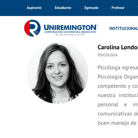
Aspirante
Estudiante
Egresado
Profesor
Inicio
Nuestro Equipo
INSTITUCIONA
Carolina Londo
PSICÓLOGA
Psicóloga egresa
Psicología Organ
competente y co
nuestra institu
personal e int
comunicativas de
buen manejo de r