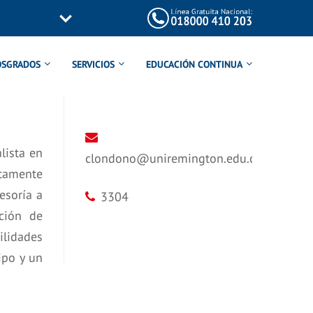
OSGRADOS
SERVICIOS
EDUCACIÓN CONTINUA
lista en
clondono@uniremington.edu.co
ltamente
esoría a
3304
cción de
lidades
ipo y un