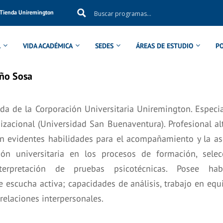
Tienda Uniremington
L
VIDA ACADÉMICA
SEDES
ÁREAS DE ESTUDIO
P
ño Sosa
da de la Corporación Universitaria Uniremington. Especia
izacional (Universidad San Buenaventura). Profesional a
n evidentes habilidades para el acompañamiento y la as
ción universitaria en los procesos de formación, sele
erpretación de pruebas psicotécnicas. Posee habi
 escucha activa; capacidades de análisis, trabajo en equ
elaciones interpersonales.