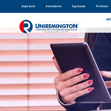
Aspirante
Estudiante
Egresado
Profesor
Warning
: Trying to access array offset on value of type bo
IN
Inicio
Vicerrectoría de Investigaciones