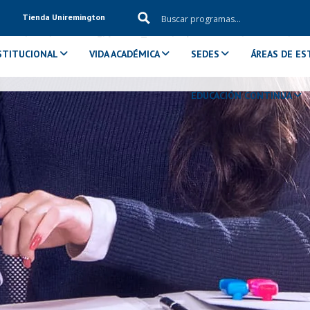
Tienda Uniremington
ol in
/aux/uniremig/public_html/wp-content/themes/edu
STITUCIONAL
VIDA ACADÉMICA
SEDES
ÁREAS DE ES
EDUCACIÓN CONTINUA