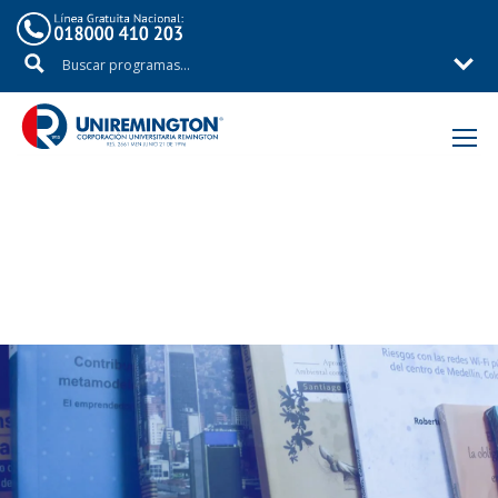
Inicio
Fondo Editorial Remington – FER
Libros producto de investigación