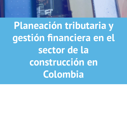
Planeación tributaria y
gestión financiera en el
sector de la
construcción en
Colombia