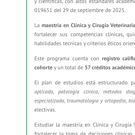
y científicas, con altos estándares académ
019651 del 29 de septiembre de 2025.
La
maestría en Clínica y Cirugía Veterinar
fortalecer sus competencias clínicas, qu
habilidades técnicas y criterios éticos orie
Este programa cuenta con
registro cal
cohorte
y un total de
57 créditos académic
El plan de estudios está estructurado p
aplicada
,
patología clínica
,
métodos diag
especializada
,
traumatología y ortopedia
,
bi
electivas.
Estudiar la maestría en Clínica y Cirugía
fortalecer la toma de decisiones clínicas