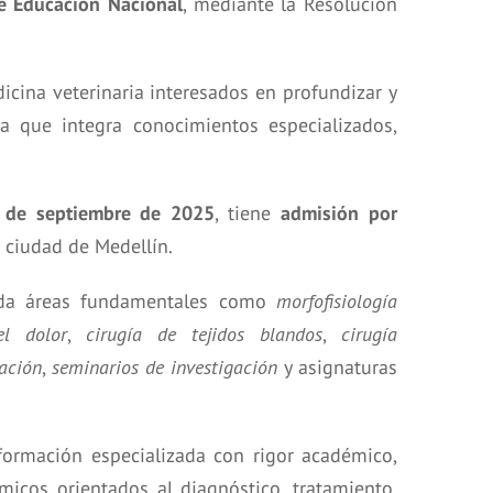
de Educación Nacional
, mediante la Resolución
icina veterinaria interesados en profundizar y
da que integra conocimientos especializados,
9 de septiembre de 2025
, tiene
admisión por
a ciudad de Medellín.
borda áreas fundamentales como
morfofisiología
el dolor
,
cirugía de tejidos blandos
,
cirugía
ación
,
seminarios de investigación
y asignaturas
 formación especializada con rigor académico,
micos orientados al diagnóstico, tratamiento,