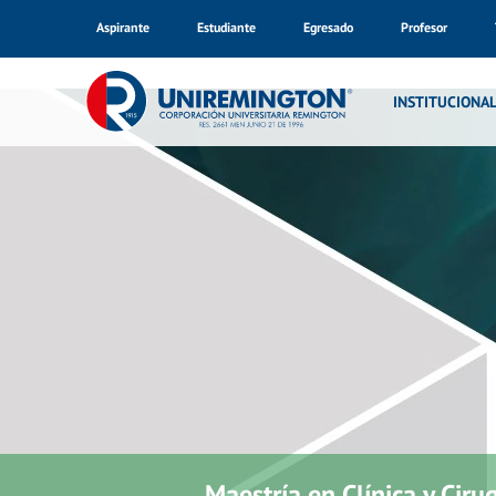
Aspirante
Estudiante
Egresado
Profesor
INSTITUCIONA
Maestría en Clínica y Cirug