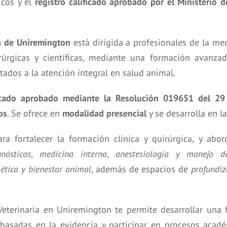
icos y el
registro calificado aprobado por el Ministerio 
ia de Uniremington
está dirigida a profesionales de la med
irúrgicas y científicas, mediante una formación avanza
ntados a la atención integral en salud animal.
ificado aprobado mediante la Resolución 019651 del 2
os
. Se ofrece en
modalidad presencial
y se desarrolla en l
ara fortalecer la formación clínica y quirúrgica, y a
nósticos
,
medicina interna
,
anestesiología y manejo d
oética y bienestar animal
, además de espacios de
profundiz
 Veterinaria en Uniremington te permite desarrollar una
 basadas en la evidencia y participar en procesos acadé