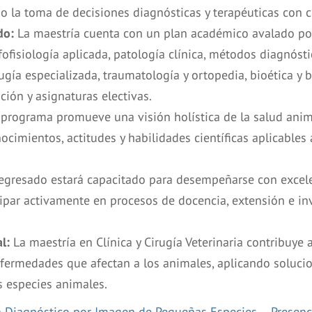
ndo la toma de decisiones diagnósticas y terapéuticas con cr
do:
La maestría cuenta con un plan académico avalado por
isiología aplicada, patología clínica, métodos diagnósti
irugía especializada, traumatología y ortopedia, bioética 
ción y asignaturas electivas.
programa promueve una visión holística de la salud anima
nocimientos, actitudes y habilidades científicas aplicables
egresado estará capacitado para desempeñarse con excelenc
icipar activamente en procesos de docencia, extensión e in
l:
La maestría en Clínica y Cirugía Veterinaria contribuye a
enfermedades que afectan a los animales, aplicando soluci
as especies animales.
n Diagnóstico por Imagen de Pequeñas Especies – Presenc