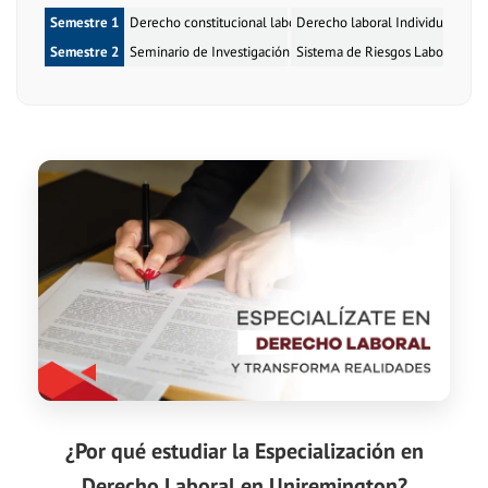
Semestre 1
Derecho constitucional laboral (2 Créditos)
Derecho laboral Individual (2 Cr
Dere
Semestre 2
Seminario de Investigación (2 Créditos)
Sistema de Riesgos Laborales (3
Dere
¿Por qué estudiar la Especialización en
Derecho Laboral en Uniremington?