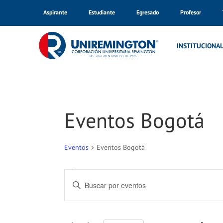
Aspirante
Estudiante
Egresado
Profesor
INSTITUCIONA
Eventos Bogotá
Eventos
Eventos Bogotá
Eventos
Navegación
Introduce
la
de
palabra