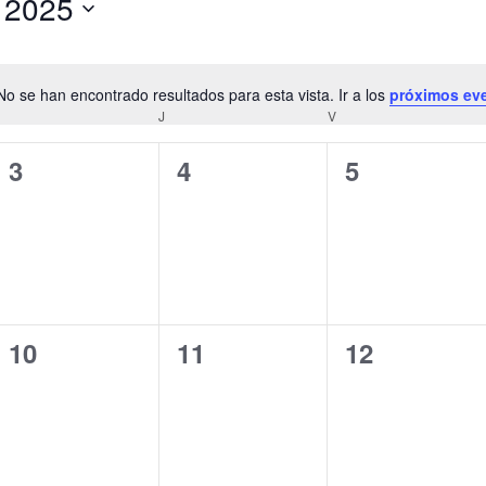
 2025
No se han encontrado resultados para esta vista. Ir a los
próximos ev
Aviso
MIÉRCOLES
J
JUEVES
V
VIERNES
0
0
0
3
4
5
eventos,
eventos,
eventos,
0
0
0
10
11
12
eventos,
eventos,
eventos,