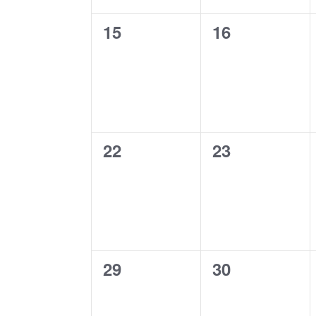
0
0
15
16
eventos,
eventos,
0
0
22
23
eventos,
eventos,
0
0
29
30
eventos,
eventos,