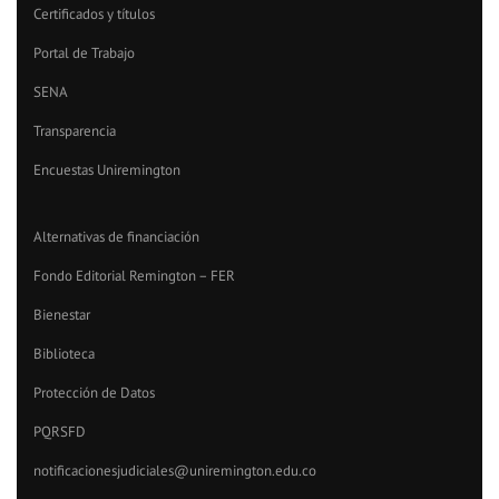
Certificados y títulos
Portal de Trabajo
SENA
Transparencia
Encuestas Uniremington
Alternativas de financiación
Fondo Editorial Remington – FER
Bienestar
Biblioteca
Protección de Datos
PQRSFD
notificacionesjudiciales@uniremington.edu.co