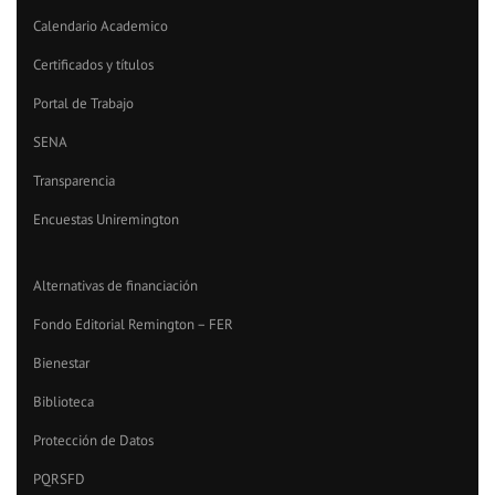
Calendario Academico
Certificados y títulos
Portal de Trabajo
SENA
Transparencia
Encuestas Uniremington
Alternativas de financiación
Fondo Editorial Remington – FER
Bienestar
Biblioteca
Protección de Datos
PQRSFD