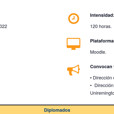
Intensidad
2022
120 horas.
Plataforma
Moodle.
Convocan 
• Direcció
• Direcció
Uniremingt
Diplomados