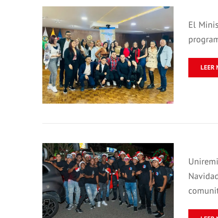
El Mini
program
LEER 
Unirem
Navidad
comunit