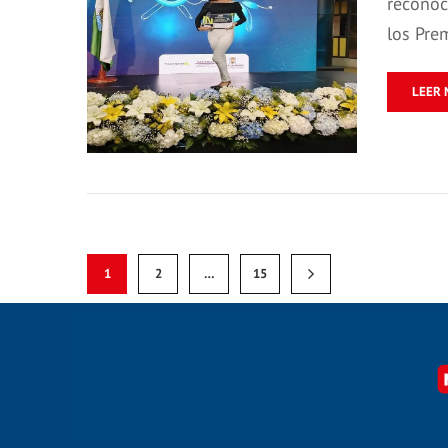
reconoc
los Pre
LEER 
1
2
…
15