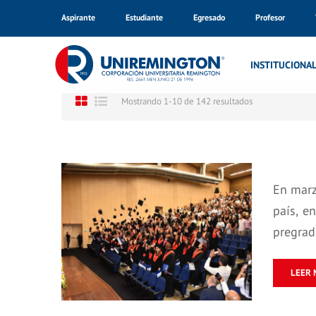
Aspirante
Estudiante
Egresado
Profesor
Inicio
INSTITUCIONA
Mostrando 1-10 de 142 resultados
En marz
país, e
pregrad
LEER 