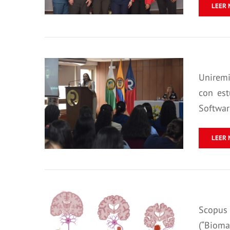
LEER 
Uniremi
con est
Softwar
LEER 
Scopus 
(“Bioma