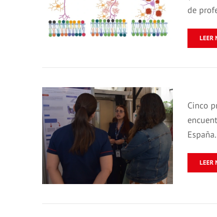
de prof
LEER 
Cinco p
encuent
España.
LEER 