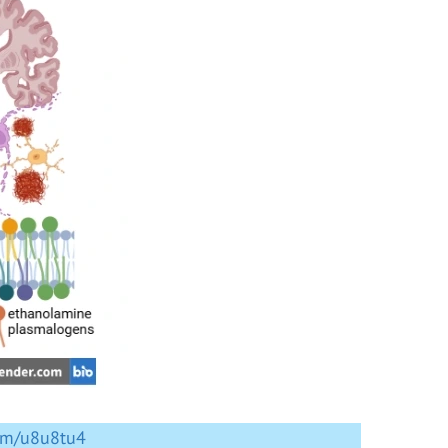
com/u8u8tu4