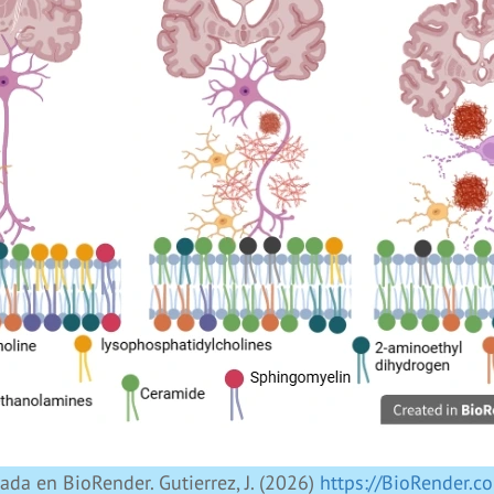
ada en BioRender. Gutierrez, J. (2026)
https://BioRender.