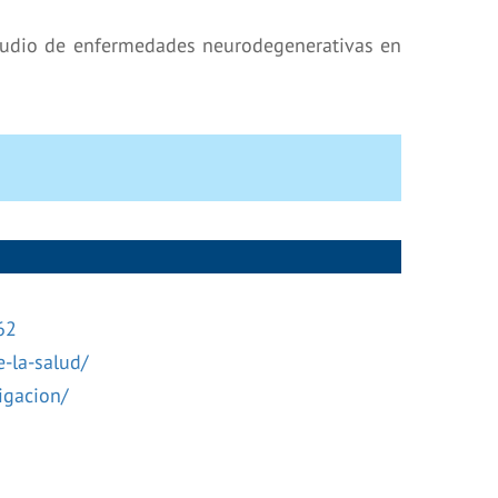
studio de enfermedades neurodegenerativas en
62
-la-salud/
igacion/