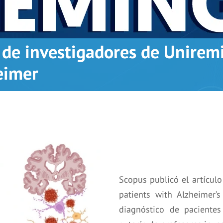
o de investigadores de Unirem
eimer
Scopus publicó el artículo
patients with Alzheimer’s
diagnóstico de paciente