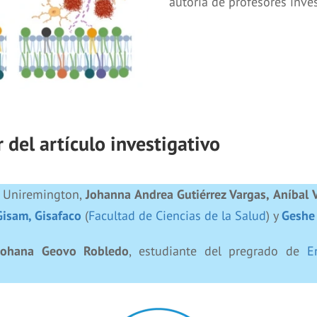
autoría de profesores inve
 del artículo investigativo
de Uniremington,
Johanna Andrea Gutiérrez Vargas,
Aníbal 
Gisam, Gisafaco
(
Facultad de Ciencias de la Salud
) y
Geshe
Johana Geovo Robledo
, estudiante del pregrado de
E