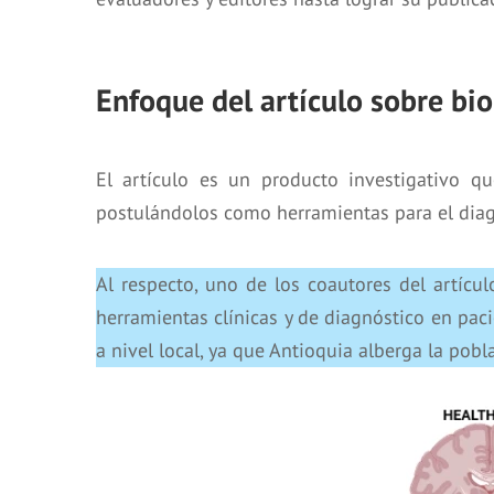
Enfoque del artículo sobre b
El artículo es un producto investigativo q
postulándolos como herramientas para el diag
Al respecto, uno de los coautores del artícul
herramientas clínicas y de diagnóstico en pa
a nivel local, ya que Antioquia alberga la po