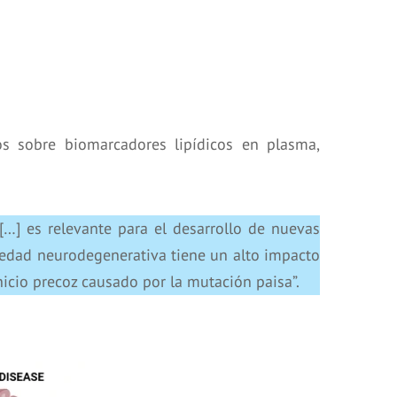
os sobre biomarcadores lipídicos en plasma,
“[…] es relevante para el desarrollo de nuevas
medad neurodegenerativa tiene un alto impacto
icio precoz causado por la mutación paisa”.