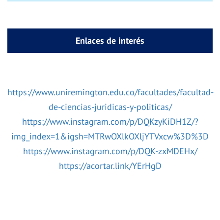
Enlaces de interés
https://www.uniremington.edu.co/facultades/facultad-
de-ciencias-juridicas-y-politicas/
https://www.instagram.com/p/DQKzyKiDH1Z/?
img_index=1&igsh=MTRwOXlkOXljYTVxcw%3D%3D
https://www.instagram.com/p/DQK-zxMDEHx/
https://acortar.link/YErHgD