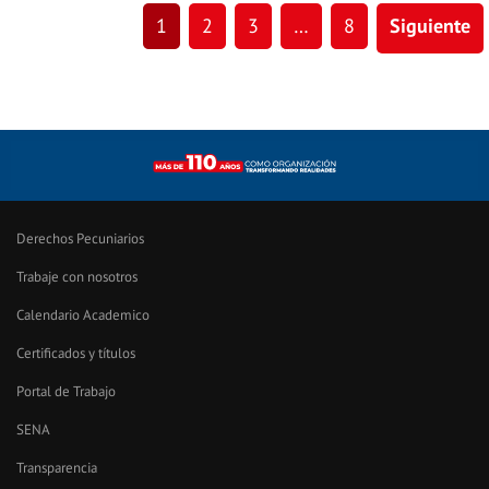
1
2
3
…
8
Siguiente
Derechos Pecuniarios
Trabaje con nosotros
Calendario Academico
Certificados y títulos
Portal de Trabajo
SENA
Transparencia