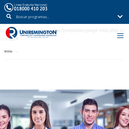
Warning
: Trying to access array offset on value of type
bool in
/aux/uniremig/public_html/wp-
content/themes/eduma/inc/templates/page-title.php
on
line
114
Inicio