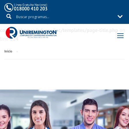
Warning
: Trying to access array offset on value of type
bool in
/aux/uniremig/public_html/wp-
content/themes/eduma/inc/templates/page-title.php
on
line
114
Inicio