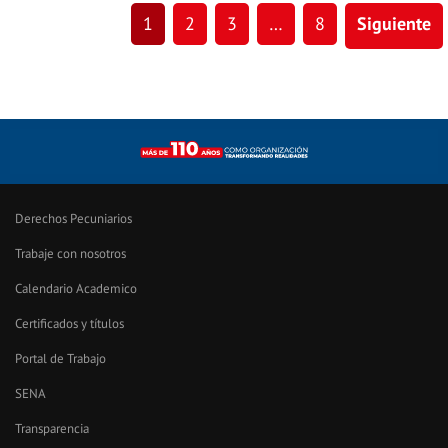
1
2
3
…
8
Siguiente
Derechos Pecuniarios
Trabaje con nosotros
Calendario Academico
Certificados y títulos
Portal de Trabajo
SENA
Transparencia