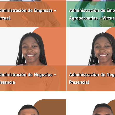
dministración de Empresas –
Administración de Emp
irtual
Agropecuarias – Virtua
dministración de Negocios –
Administración de Neg
istancia
Presencial