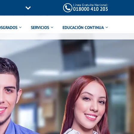
/inc/templates/page-title.php
on line
114
OSGRADOS
SERVICIOS
EDUCACIÓN CONTINUA