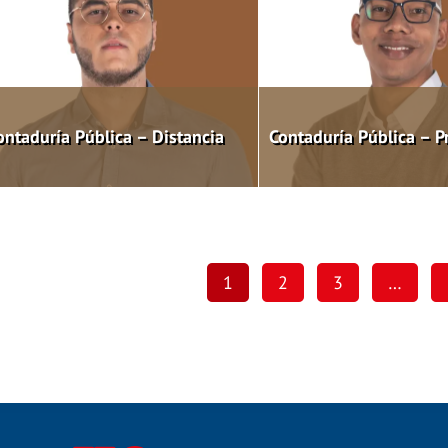
ontaduría Pública – Distancia
Contaduría Pública – P
1
2
3
…