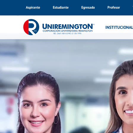
Aspirante
Estudiante
Egresado
Profesor
Warning
: Trying to access array offset on value of type bo
Inicio
INSTITUCIONA