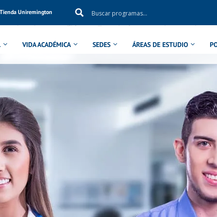
Tienda Uniremington
ol in
/aux/uniremig/public_html/wp-content/themes/eduma
L
VIDA ACADÉMICA
SEDES
ÁREAS DE ESTUDIO
P