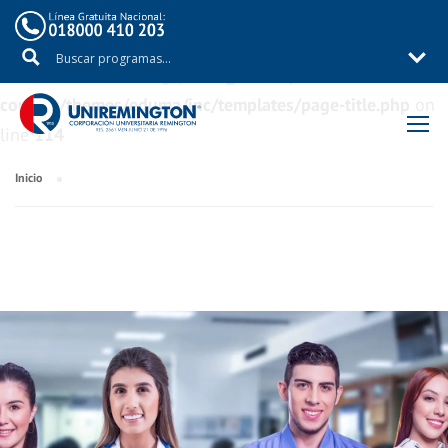
Warning
: Trying to access array offset on value of type
bool in
/aux/uniremig/public_html/wp-
content/themes/eduma/inc/templates/page-title.php
on
line
114
Inicio