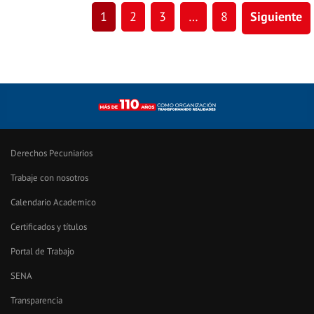
1
2
3
…
8
Siguiente
Derechos Pecuniarios
Trabaje con nosotros
Calendario Academico
Certificados y títulos
Portal de Trabajo
SENA
Transparencia