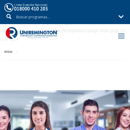
Warning
: Trying to access array offset on value of type
bool in
/aux/uniremig/public_html/wp-
content/themes/eduma/inc/templates/page-title.php
on
line
114
Inicio