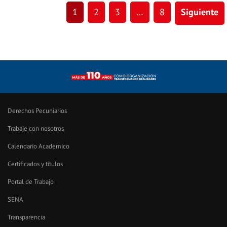
1
2
3
…
8
Siguiente
Derechos Pecuniarios
Trabaje con nosotros
Calendario Academico
Certificados y títulos
Portal de Trabajo
SENA
Transparencia