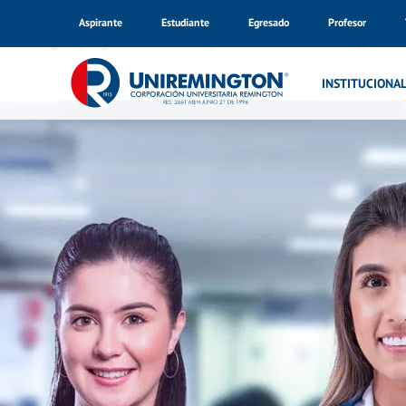
Aspirante
Estudiante
Egresado
Profesor
Warning
: Trying to access array offset on value of type bo
Inicio
INSTITUCIONA