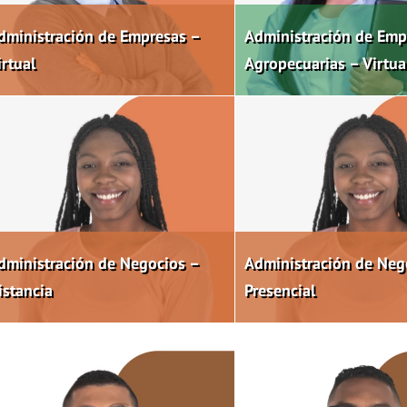
dministración de Empresas –
Administración de Emp
irtual
Agropecuarias – Virtua
dministración de Negocios –
Administración de Neg
istancia
Presencial