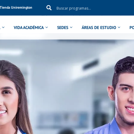
Tienda Uniremington
ol in
/aux/uniremig/public_html/wp-content/themes/eduma
L
VIDA ACADÉMICA
SEDES
ÁREAS DE ESTUDIO
P