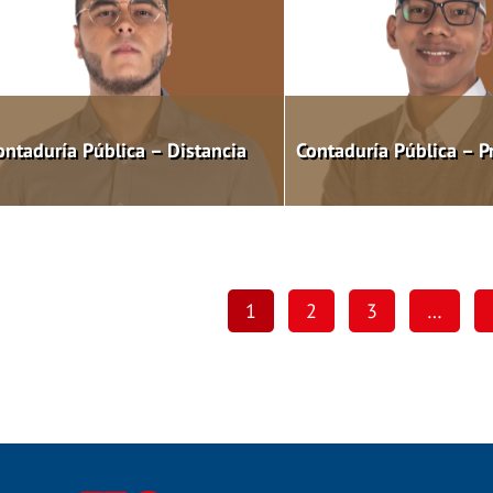
ontaduría Pública – Distancia
Contaduría Pública – P
1
2
3
…