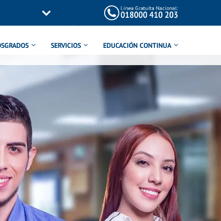
/inc/templates/page-title.php
on line
114
OSGRADOS
SERVICIOS
EDUCACIÓN CONTINUA