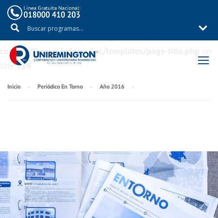
Warning
: Trying to access array offset on value of type
bool in
/aux/uniremig/public_html/wp-
content/themes/eduma/inc/templates/page-title.php
on
line
114
Inicio
Periódico En Torno
Año 2016