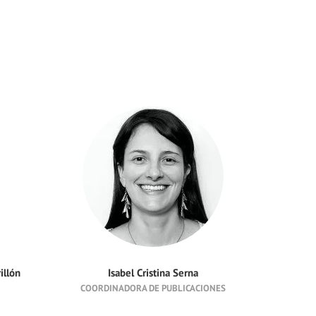
illón
Isabel Cristina Serna
Car
COORDINADORA DE PUBLICACIONES
COORDINADOR