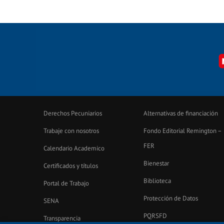
Derechos Pecuniarios
Alternativas de financiación
Trabaje con nosotros
Fondo Editorial Remington –
FER
Calendario Academico
Bienestar
Certificados y títulos
Biblioteca
Portal de Trabajo
Protección de Datos
SENA
PQRSFD
Transparencia