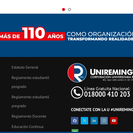
Estatuto General
Reglamento estudiantil
posgrado
Reglamento estudiantil
pregrado
CONECTATE CON LA U #UNIREMIN
Reglamento Docente
Educación Continua