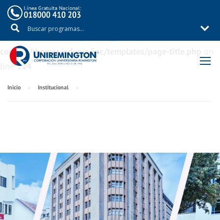
Warning
: Trying to access array offset on value of type
bool in
/aux/uniremig/public_html/wp-
content/themes/eduma/inc/templates/page-title.php
on
line
114
Inicio
Institucional