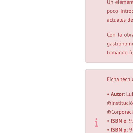
Un element
poco intro
actuales de
Con la obr
gastrónom
tomando fu
Ficha técni
•
Autor
: Lu
©Institució
©Corporaci
•
ISBN e
: 
•
ISBN p
: 