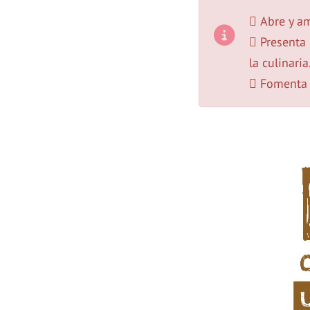
 Abre y am
 Presenta 
la culinaria
 Fomenta e