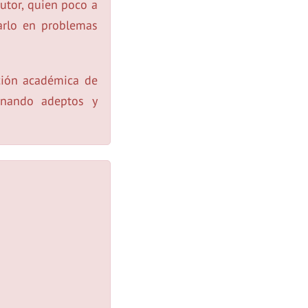
utor, quien poco a
carlo en problemas
ción académica de
anando adeptos y