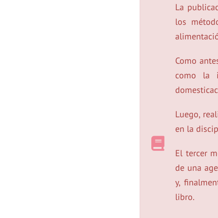
La publicac
los métod
alimentaci
Como antes
como la i
domesticac
Luego, rea
en la disci
El tercer 
de una age
y, finalmen
libro.