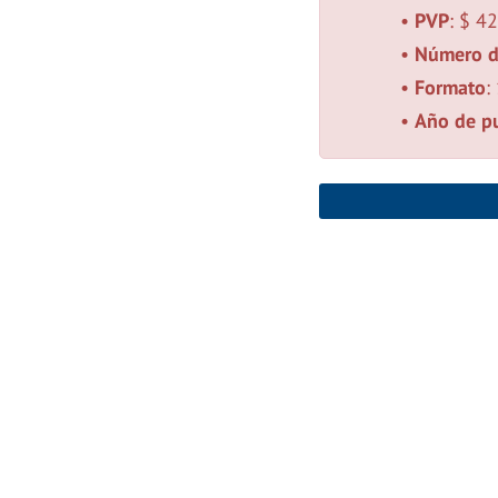
•
PVP
: $ 4
•
Número d
•
Formato
:
•
Año de pu