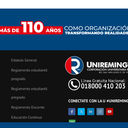
Estatuto General
Reglamento estudiantil
posgrado
Reglamento estudiantil
pregrado
CONECTATE CON LA U #UNIREMIN
Reglamento Docente
Educación Continua