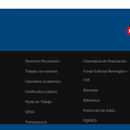
Derechos Pecuniarios
Alternativas de financiación
Trabaje con nosotros
Fondo Editorial Remington –
FER
Calendario Academico
Bienestar
Certificados y títulos
Biblioteca
Portal de Trabajo
Protección de Datos
SENA
PQRSFD
Transparencia