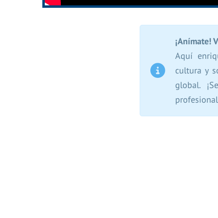
¡Anímate! 
Aquí enriq
cultura y 
global. ¡
profesional