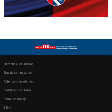
Derechos Pecuniarios
Trabaje con nosotros
Calendario Academico
Certificados y títulos
Portal de Trabajo
SENA