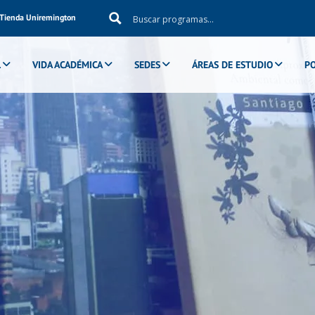
Tienda Uniremington
investigación
L
VIDA ACADÉMICA
SEDES
ÁREAS DE ESTUDIO
P