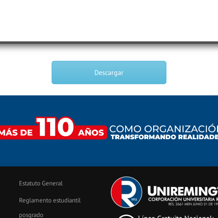
Descargar
Estatuto General
Reglamento estudiantil
posgrado