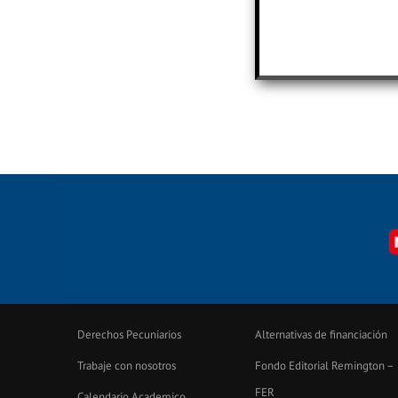
Derechos Pecuniarios
Alternativas de financiación
Trabaje con nosotros
Fondo Editorial Remington –
FER
Calendario Academico