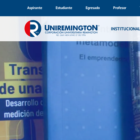
Aspirante
Estudiante
Egresado
Profesor
Inicio
Fondo Editorial Remington – FER
Libros producto de 
INSTITUCIONA