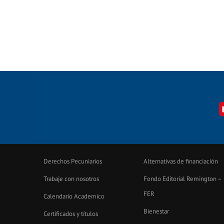
Derechos Pecuniarios
Alternativas de financiación
Trabaje con nosotros
Fondo Editorial Remington –
FER
Calendario Academico
Bienestar
Certificados y títulos