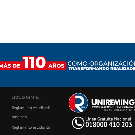
Estatuto General
Reglamento estudiantil
posgrado
Reglamento estudiantil