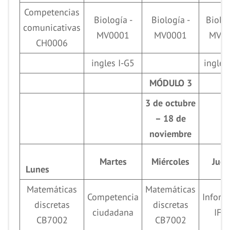
Competencias
Biología -
Biología -
Biolog
comunicativas
MV0001
MV0001
MV0
CH0006
ingles I-G5
ingles
MÓDULO 3
3 de octubre
– 18 de
noviembre
Martes
Miércoles
Juev
Lunes
Matemáticas
Matemáticas
Competencia
Inform
discretas
discretas
ciudadana
IF0
CB7002
CB7002