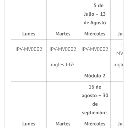
5 de
Julio – 13
de Agosto
Lunes
Martes
Miércoles
Juev
IPV
IPV-MV0002
IPV-MV0002
IPV-MV0002
MV0
ingles I-G5
ingles
Módulo 2
16 de
agosto – 30
de
septiembre.
Lunes
Martes
Miércoles
Juev