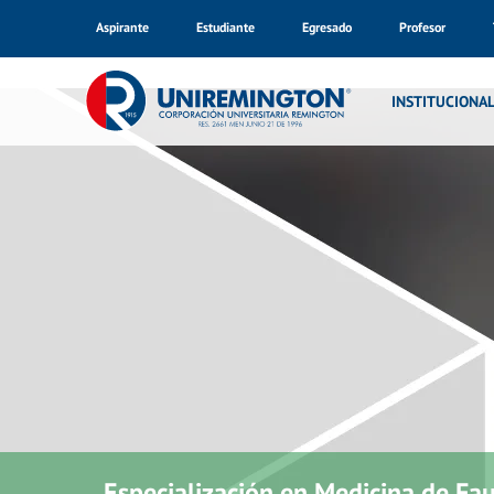
Aspirante
Estudiante
Egresado
Profesor
INSTITUCIONA
Especialización en Medicina de Faun