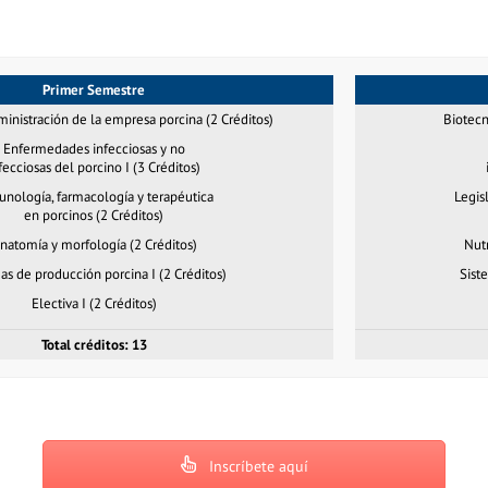
Primer Semestre
inistración de la empresa porcina (2 Créditos)
Biotecn
Enfermedades infecciosas y no
fecciosas del porcino I (3 Créditos)
nología, farmacología y terapéutica
Legisl
en porcinos (2 Créditos)
natomía y morfología (2 Créditos)
Nutr
as de producción porcina I (2 Créditos)
Sist
Electiva I (2 Créditos)
Total créditos: 13
Inscríbete aquí