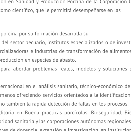
ión en Sanidad y Producción Porcina de la Corporación 
omo científico, que le permitirá desempeñarse en las
 porcina por su formación desarrolla su
del sector pecuario, institutos especializados o de inves
ializadoras e industrias de transformación de alimentos 
producción en especies de abasto.
para abordar problemas reales, modelos y soluciones d
ternacional en el análisis sanitario, técnico-económico d
humanos ofreciendo servicios orientados a la identificaci
mo también la rápida detección de fallas en los procesos.
itoria en Buena prácticas porcícolas, Bioseguridad, B
toridad sanitaria y las corporaciones autónomas regionales
s de docencia, extensión e investigación, en institucio