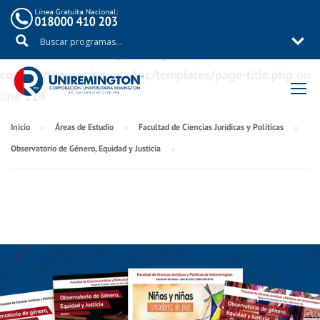
Warning
: Trying to access array offset on value of type
bool in
/aux/uniremig/public_html/wp-
content/themes/eduma/inc/templates/page-title.php
on
line
114
Inicio
Áreas de Estudio
Facultad de Ciencias Jurídicas y Políticas
Observatorio de Género, Equidad y Justicia